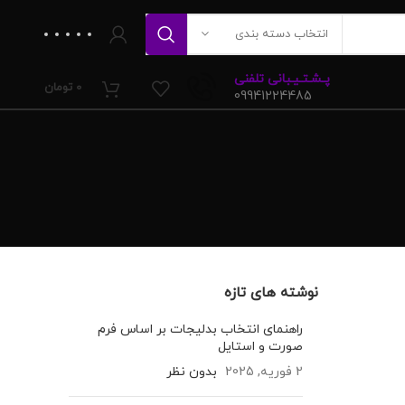
انتخاب دسته بندی
پـشـتـیـبانی تلفنی
0
تومان
09941224485
نوشته های تازه
راهنمای انتخاب بدلیجات بر اساس فرم
صورت و استایل
2 فوریه, 2025
بدون نظر